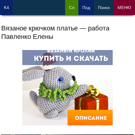
K4
Сл
Под
Поиск
МЕНЮ
Вязаное крючком платье — работа
Павленко Елены