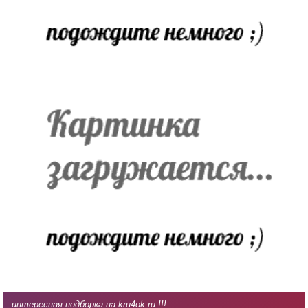
интересная подборка на kru4ok.ru !!!