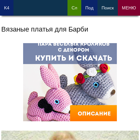
K4
Сл
Под
Поиск
МЕНЮ
Вязаные платья для Барби