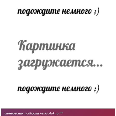
интересная подборка на kru4ok.ru !!!