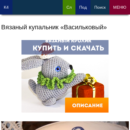
K4
Сл
Под
Поиск
МЕНЮ
Вязаный купальник «Васильковый»