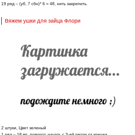
19 ряд – (уб, 7 сбн)* 6 = 48, нить закрепить.
Вяжем ушки для зайца Флори
2 штуки, Цвет зеленый
1 ряд – 18 вп, поворот, начать с 3-ей петли от крючка