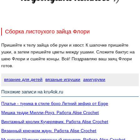
Сборка листоухого зайца Флори
Пришейте к телу зайца обе руки и хвост. К шапочке пришейте
ушки, а затем пришейте цветы между ушами. Сложите бактус на
шею Флори и сшейте концы. Всё! Поздравляю ваш заяц Флори
готов.
вязание для детей
вязаные игрушки
амигуруми
Похожие записи на kru4ok.ru
Платье - туника в стиле бохо Летний зефир от Egge
Мишка тедди Милли-Роуз. Работа Alise Crochet
Винтажный кролик Кучерявчик. Работа Alise Crochet
Вязанный крючком ждун. Работа Alise Crochet
Мышонок Шуршик связанный крючком. Работа Alise Crochet