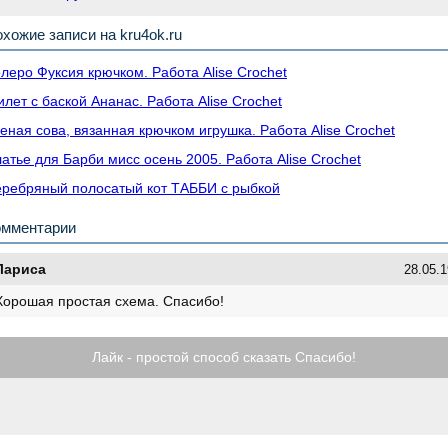
хожие записи на kru4ok.ru
леро Фуксия крючком. Работа Alise Crochet
лет с баской Ананас. Работа Alise Crochet
еная сова, вязанная крючком игрушка. Работа Alise Crochet
атье для Барби мисс осень 2005. Работа Alise Crochet
ребряный полосатый кот ТАББИ с рыбкой
омментарии
Лариса
28.05.1
Хорошая простая схема. Спасибо!
Лайк - простой способ сказать Спасибо!