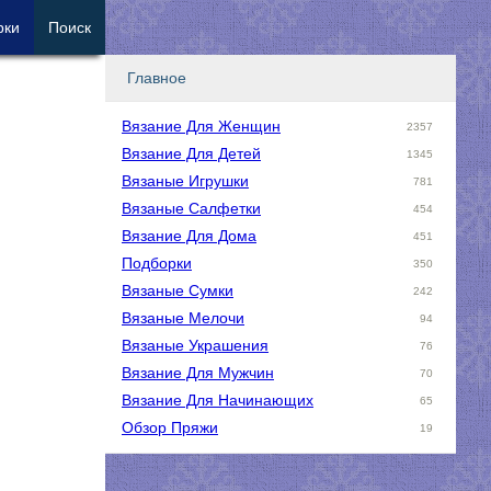
рки
Поиск
Главное
Вязание Для Женщин
2357
Вязание Для Детей
1345
Вязаные Игрушки
781
Вязаные Салфетки
454
Вязание Для Дома
451
Подборки
350
Вязаные Сумки
242
Вязаные Мелочи
94
Вязаные Украшения
76
Вязание Для Мужчин
70
Вязание Для Начинающих
65
Обзор Пряжи
19