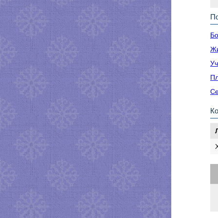
По
Бо
Жи
Уч
Пл
Се
К