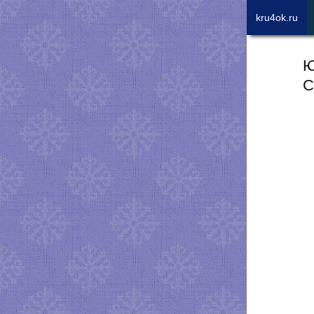
kru4ok.ru
Ю
C