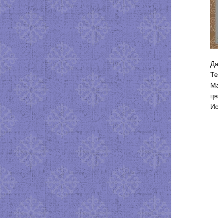
Да
Те
Ма
цв
Ис