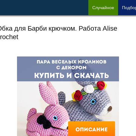
Сл
учайное
Под
бо
бка для Барби крючком. Работа Alise
rochet