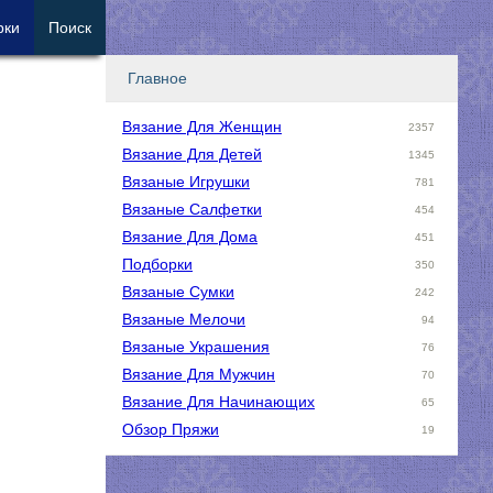
рки
Поиск
Главное
Вязание Для Женщин
2357
Вязание Для Детей
1345
Вязаные Игрушки
781
Вязаные Салфетки
454
Вязание Для Дома
451
Подборки
350
Вязаные Сумки
242
Вязаные Мелочи
94
Вязаные Украшения
76
Вязание Для Мужчин
70
Вязание Для Начинающих
65
Обзор Пряжи
19