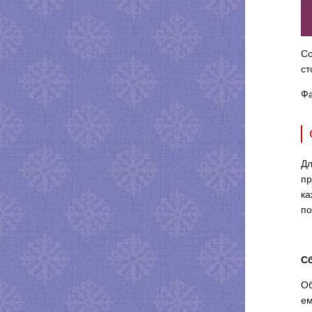
Со
ст
Фа
Дл
пр
ка
по
С
Об
ем