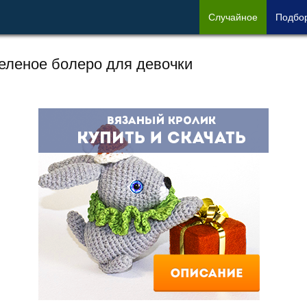
Сл
учайное
Под
бо
еленое болеро для девочки