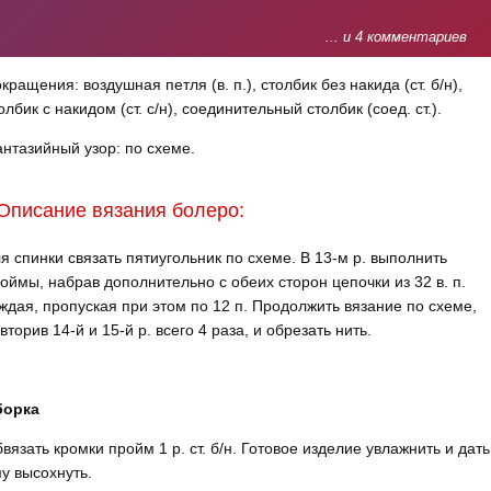
... и 4 комментариев
кращения: воздушная петля (в. п.), столбик без накида (ст. б/н),
олбик с накидом (ст. с/н), соединительный столбик (соед. ст.).
нтазийный узор: по схеме.
Описание вязания болеро:
я спинки связать пятиугольник по схеме. В 13-м р. выполнить
оймы, набрав дополнительно с обеих сторон цепочки из 32 в. п.
ждая, пропуская при этом по 12 п. Продолжить вязание по схеме,
вторив 14-й и 15-й р. всего 4 раза, и обрезать нить.
борка
вязать кромки пройм 1 р. ст. б/н. Готовое изделие увлажнить и дать
у высохнуть.