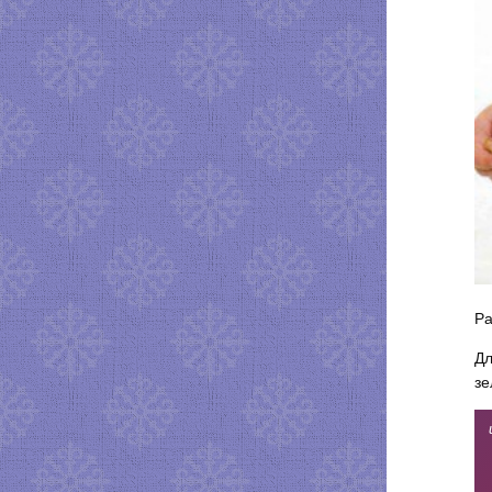
Ра
Дл
зе