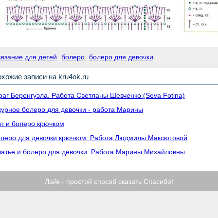
вязание для детей
болеро
болеро для девочки
хожие записи на kru4ok.ru
аг Беренгуэла. Работа Светланы Шевченко (Sova Fotina)
урное болеро для девочки - работа Марины
п и болеро крючком
леро для девочки крючком. Работа Людмилы Максютовой
атье и болеро для девочки. Работа Марины Михайловны
Лайк - простой способ сказать Спасибо!