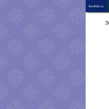
kru4ok.ru
З