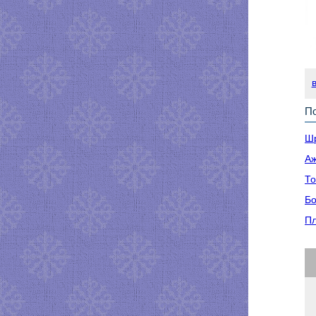
По
Шр
Аж
То
Бо
Пл