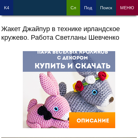
K4
Сл
Под
Поиск
МЕНЮ
Жакет Джайпур в технике ирландское
кружево. Работа Светланы Шевченко