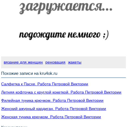
вязание для женщин
реновация
жакеты
Похожие записи на kru4ok.ru
Салфетка к Пасхе. Работа Петровой Виктории
Летняя кофточка с круглой кокеткой. Работа Петровой Виктории
Филейная туника крючком. Работа Петровой Виктории
Женский ажурный кардиган. Работа Петровой Виктории
Женская туника крючком. Работа Петровой Виктории