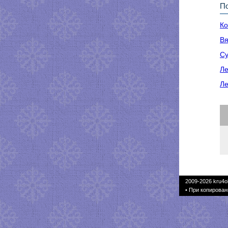
По
Ко
Вя
Су
Ле
Ле
2009-2026
kru4o
• При копирован