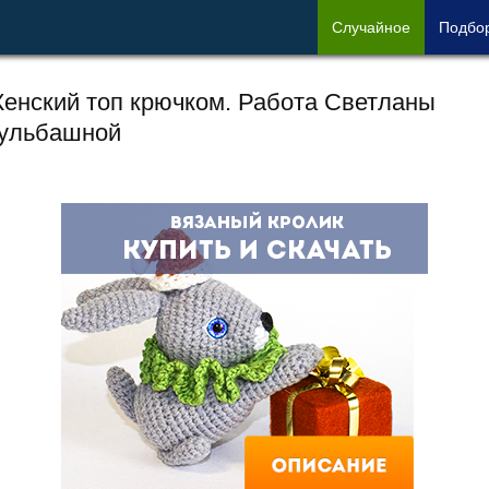
Сл
учайное
Под
бо
енский топ крючком. Работа Светланы
ульбашной