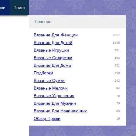
рки
Поиск
Главное
Вязание Для Женщин
2357
Вязание Для Детей
1345
Вязаные Игрушки
781
Вязаные Салфетки
454
Вязание Для Дома
451
Подборки
350
Вязаные Сумки
242
Вязаные Мелочи
94
Вязаные Украшения
76
Вязание Для Мужчин
70
Вязание Для Начинающих
65
Обзор Пряжи
19