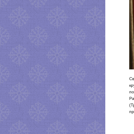
Св
кр
по
Ра
(Т
пр