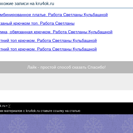
хожие записи на kru4ok.ru
мбинированное платье. Работа Светланы Кульбашной
заный крючком топ. Работа Светланы
мка, обвязанная крючком. Работа Светланы Кульбашной
тний топ крючком. Работа Светланы Кульбашной
тний топ крючком. Работа Светланы Кульбашной
Лайк - простой способ сказать Спасибо!
k.ru
•
У
ии материалов с kru4ok.ru ставьте ссылку на статью