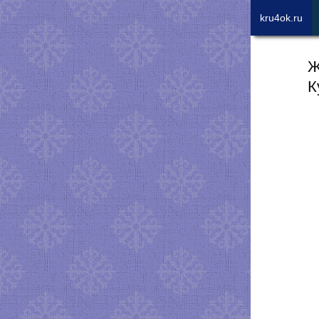
kru4ok.ru
Ж
К