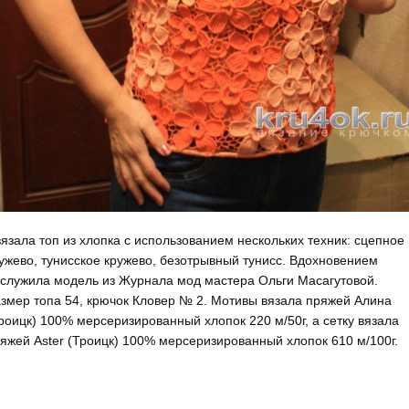
язала топ из хлопка с использованием нескольких техник: сцепное
ужево, тунисское кружево, безотрывный тунисс. Вдохновением
служила модель из Журнала мод мастера Ольги Масагутовой.
змер топа 54, крючок Кловер № 2. Мотивы вязала пряжей Алина
роицк) 100% мерсеризированный хлопок 220 м/50г, а сетку вязала
яжей Aster (Троицк) 100% мерсеризированный хлопок 610 м/100г.