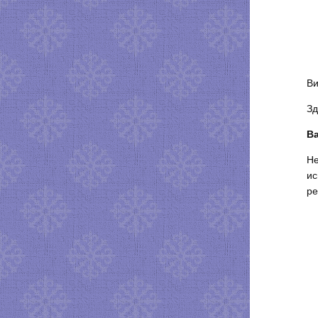
Ви
Зд
Ва
Не
ис
ре