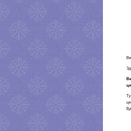
Ви
Зд
Ва
це
Ту
це
Вд