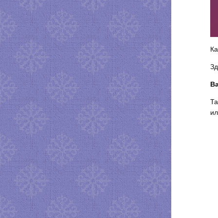
Ка
Зд
Ва
Та
ил