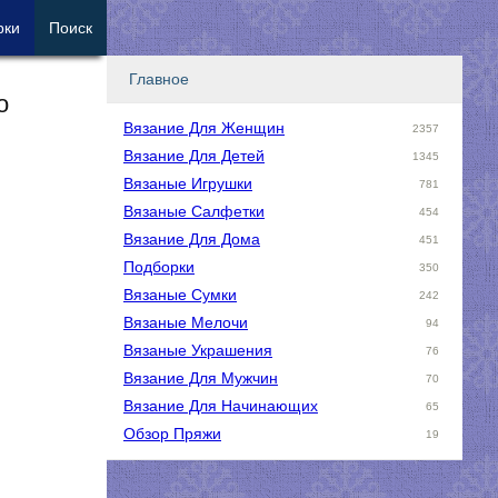
рки
Поиск
Главное
о
Вязание Для Женщин
2357
Вязание Для Детей
1345
Вязаные Игрушки
781
Вязаные Салфетки
454
Вязание Для Дома
451
Подборки
350
Вязаные Сумки
242
Вязаные Мелочи
94
Вязаные Украшения
76
Вязание Для Мужчин
70
Вязание Для Начинающих
65
Обзор Пряжи
19