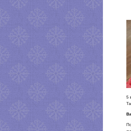
5 
Та
Ва
По