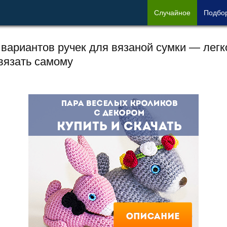
Сл
учайное
Под
бо
 вариантов ручек для вязаной сумки — легк
вязать самому