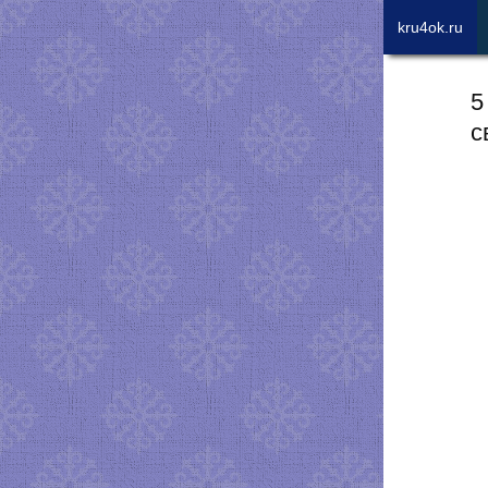
kru4ok.ru
5
с