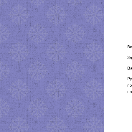
Ви
Зд
Ва
Ру
по
по