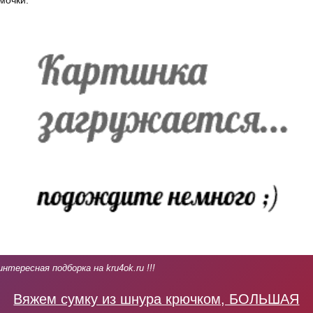
мочки.
интересная подборка на kru4ok.ru !!!
Вяжем сумку из шнура крючком, БОЛЬШАЯ