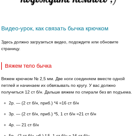
Видео-урок, как связать бычка крючком
Здесь должно загрузиться видео, подождите или обновите
страницу.
Вяжем тело бычка
Вяжем крючком № 2,5 мм. Две ноги соединяем вместе одной
петлей и начинаем их обвязывать по кругу. У вас должно
получиться 12 ст б/н. Дальше вяжем по спирали без вп подъема.
2р. — (2 ст б/н, приб.) *4 =16 ст б/н
3р. — (2 ст б/н, приб.) *5, 1 ст б/н =21 ст б/н
4р. — 21 ст б/н
5р.- (2 ст б/н, уб.) * 5, 1 ст б/н = 16 ст б/н