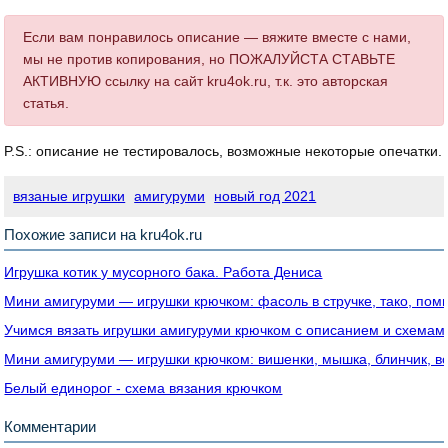
Если вам понравилось описание — вяжите вместе с нами,
мы не против копирования, но ПОЖАЛУЙСТА СТАВЬТЕ
АКТИВНУЮ ссылку на сайт kru4ok.ru, т.к. это авторская
статья.
P.S.: описание не тестировалось, возможные некоторые опечатки.
вязаные игрушки
амигуруми
новый год 2021
Похожие записи на kru4ok.ru
Игрушка котик у мусорного бака. Работа Дениса
Мини амигуруми — игрушки крючком: фасоль в стручке, тако, поми
Учимся вязать игрушки амигуруми крючком с описанием и схемам
Мини амигуруми — игрушки крючком: вишенки, мышка, блинчик, в
Белый единорог - схема вязания крючком
Комментарии