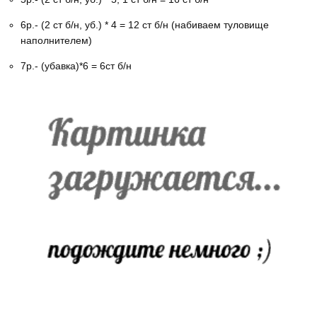
6р.- (2 ст б/н, уб.) * 4 = 12 ст б/н (набиваем туловище
наполнителем)
7р.- (убавка)*6 = 6ст б/н