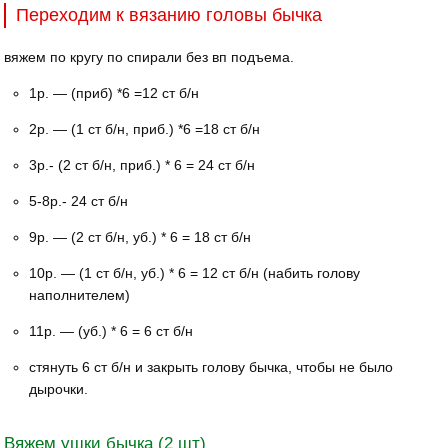
Переходим к вязанию головы бычка
вяжем по кругу по спирали без вп подъема.
1р. — (приб) *6 =12 ст б/н
2р. — (1 ст б/н, приб.) *6 =18 ст б/н
3р.- (2 ст б/н, приб.) * 6 = 24 ст б/н
5-8р.- 24 ст б/н
9р. — (2 ст б/н, уб.) * 6 = 18 ст б/н
10р. — (1 ст б/н, уб.) * 6 = 12 ст б/н (набить голову
наполнителем)
11р. — (уб.) * 6 = 6 ст б/н
стянуть 6 ст б/н и закрыть голову бычка, чтобы не было
дырочки.
Вяжем ушки бычка (2 шт)