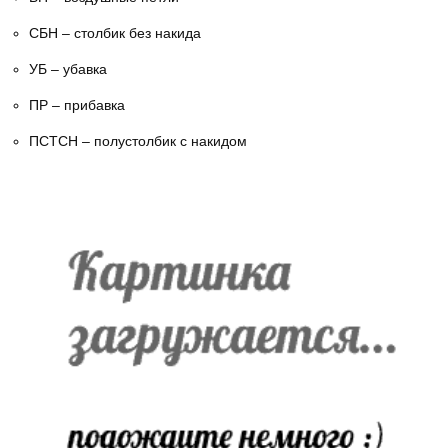
СБН – столбик без накида
УБ – убавка
ПР – прибавка
ПСТСН – полустолбик с накидом