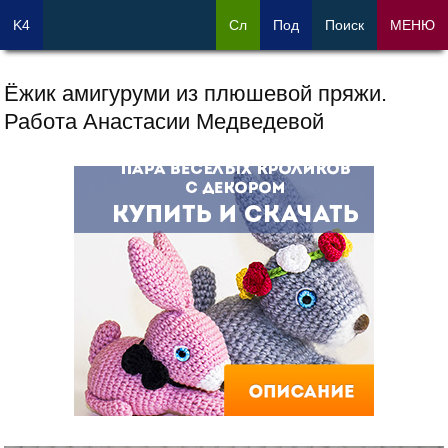
K4
Сл
Под
Поиск
МЕНЮ
Ёжик амигуруми из плюшевой пряжи.
Работа Анастасии Медведевой