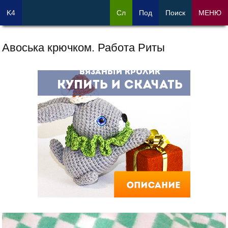
K4
Сл
Под
Поиск
МЕНЮ
Авоська крючком. Работа Риты