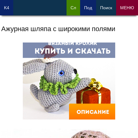
K4
Сл
Под
Поиск
МЕНЮ
Ажурная шляпа с широкими полями