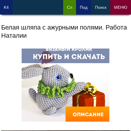
K4
Сл
Под
Поиск
МЕНЮ
Белая шляпа с ажурными полями. Работа
Наталии