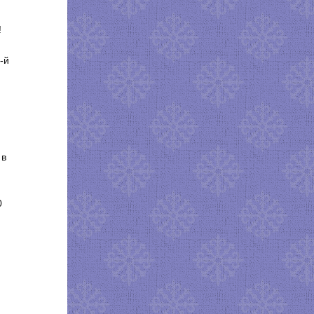
!
-й
 в
0