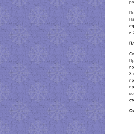
ра
По
На
ст
и 
Пл
Св
Пр
по
3 
пр
пр
во
ст
Сх