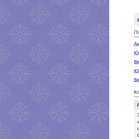
По
Аж
Юб
Вя
Юб
Вя
К