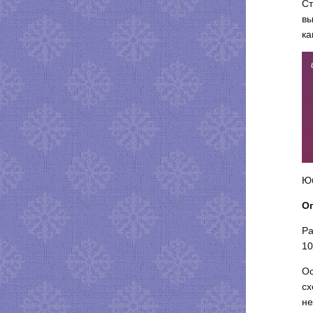
Ст
вы
ка
Юб
О
Ра
10
Ос
сх
не