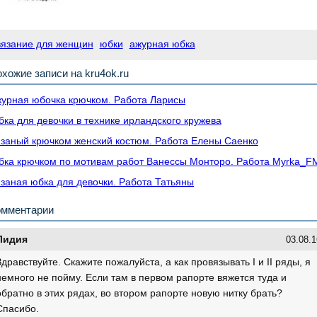
вязание для женщин
юбки
ажурная юбка
хожие записи на kru4ok.ru
урная юбочка крючком. Работа Ларисы
ка для девочки в технике ирландского кружева
заный крючком женский костюм. Работа Елены Саенко
ка крючком по мотивам работ Ванессы Монторо. Работа Myrka_F
заная юбка для девочки. Работа Татьяны
омментарии
Лидия
03.08.1
Здравствуйте. Скажите пожалуйста, а как провязывать I и II ряды, я
немного не пойму. Если там в первом рапорте вяжется туда и
обратно в этих рядах, во втором рапорте новую нитку брать?
Спасибо.