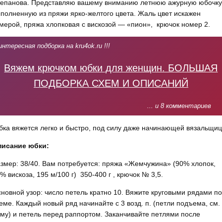
епанова. Представляю вашему вниманию летнюю ажурную юбочку
полненную из пряжи ярко-желтого цвета. Жаль цвет искажен
мерой, пряжа хлопковая с вискозой — «пион», крючок номер 2.
интересная подборка на kru4ok.ru !!!
Вяжем крючком юбки для женщин. БОЛЬШАЯ
ПОДБОРКА СХЕМ И ОПИСАНИЙ
... и 8 комментариев
ка вяжется легко и быстро, под силу даже начинающей вязальщиц
писание юбки:
змер: 38/40. Вам потребуется: пряжа «Жемчужина» (90% хлопок,
% вискоза, 195 м/100 г) 350-400 г , крючок № 3,5.
новной узор: число петель кратно 10. Вяжите круговыми рядами по
еме. Каждый новый ряд начинайте с 3 возд. п. (петли подъема, см.
му) и петель перед раппортом. Заканчивайте петлями после