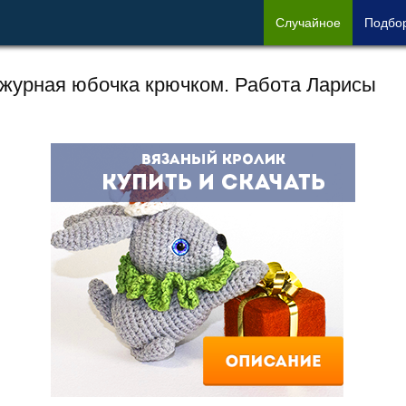
Сл
учайное
Под
бо
журная юбочка крючком. Работа Ларисы