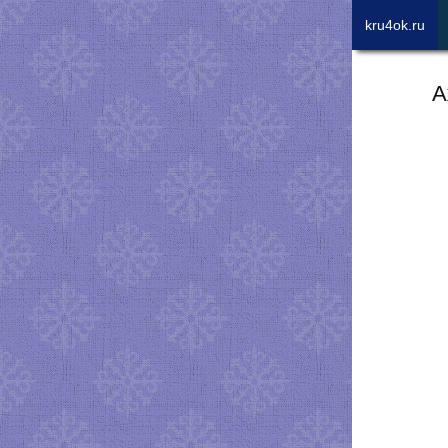
kru4ok.ru
А