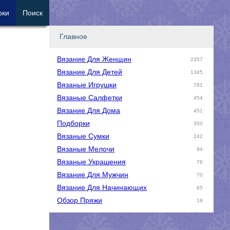
рки
Поиск
Главное
Вязание Для Женщин
2357
Вязание Для Детей
1345
Вязаные Игрушки
781
Вязаные Салфетки
454
Вязание Для Дома
451
Подборки
350
Вязаные Сумки
242
Вязаные Мелочи
94
Вязаные Украшения
76
Вязание Для Мужчин
70
Вязание Для Начинающих
65
Обзор Пряжи
19