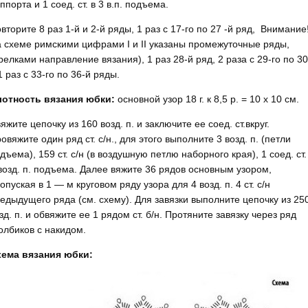
ппорта и 1 соед. ст. в 3 в.п. подъема.
вторите 8 раз 1-й и 2-й ряды, 1 раз с 17-го по 27 -й ряд, Внимание
 схеме римскими цифрами I и II указаны промежуточные ряды,
релками направление вязания), 1 раз 28-й ряд, 2 раза с 29-го по 30
1 раз с 33-го по 36-й ряды.
отность вязания юбки:
основной узор 18 г. к 8,5 р. = 10 х 10 см.
яжите цепочку из 160 возд. п. и заключите ее соед. ст.вкруг.
овяжите один ряд ст. с/н., для этого выполните 3 возд. п. (петли
дъема), 159 ст. с/н (в воздушную петлю наборного края), 1 соед. ст.
возд. п. подъема. Далее вяжите 36 рядов основным узором,
опуская в 1 — м круговом ряду узора для 4 возд. п. 4 ст. с/н
едыдущего ряда (см. схему). Для завязки выполните цепочку из 25
зд. п. и обвяжите ее 1 рядом ст. б/н. Протяните завязку через ряд
олбиков с накидом.
ема вязания юбки: