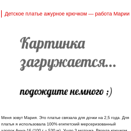
Детское платье ажурное крючком — работа Марии
Меня зовут Мария. Это платье связала для дочки на 2,5 года. Для
платья я использовала 100% египетский мерсеризованный
хлопок Анна-16 (100 г = 530 м). Ушло 3 моточка. Вязала крючком