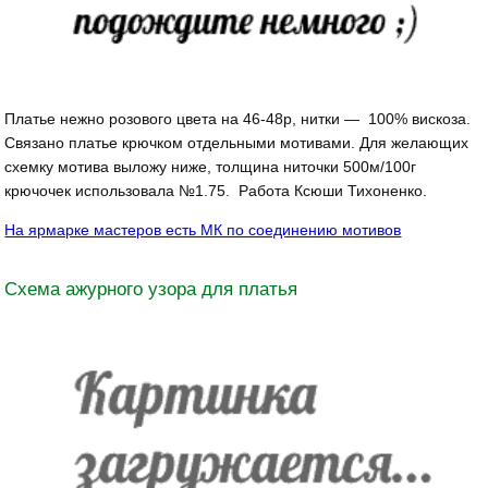
Платье нежно розового цвета на 46-48р, нитки — 100% вискоза.
Связано платье крючком отдельными мотивами. Для желающих
схемку мотива выложу ниже, толщина ниточки 500м/100г
крючочек использовала №1.75. Работа Ксюши Тихоненко.
На ярмарке мастеров есть МК по соединению мотивов
Схема ажурного узора для платья