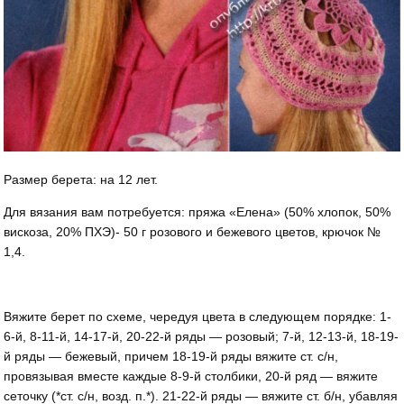
Размер берета: на 12 лет.
Для вязания вам потребуется: пряжа «Елена» (50% хлопок, 50%
вискоза, 20% ПХЭ)- 50 г розового и бежевого цветов, крючок №
1,4.
Вяжите берет по схеме, чередуя цвета в следующем порядке: 1-
6-й, 8-11-й, 14-17-й, 20-22-й ряды — розовый; 7-й, 12-13-й, 18-19-
й ряды — бежевый, причем 18-19-й ряды вяжите ст. с/н,
провязывая вместе каждые 8-9-й столбики, 20-й ряд — вяжите
сеточку (*ст. с/н, возд. п.*). 21-22-й ряды — вяжите ст. б/н, убавляя