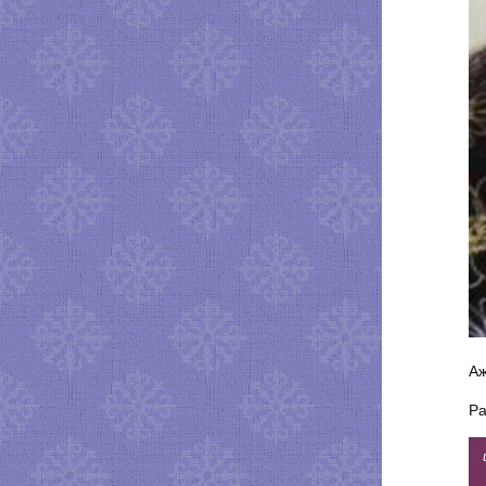
Аж
Ра