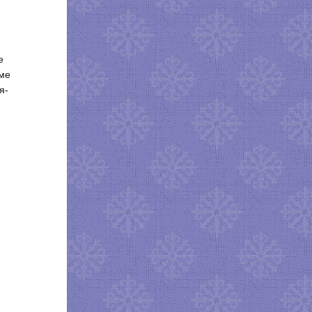
е
еме
я­
и