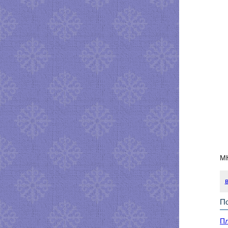
МК
По
Пл