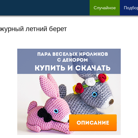
Сл
учайное
Под
бо
журный летний берет