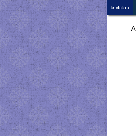
kru4ok.ru
А