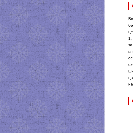
Ва
бе
це
1,
за
вя
ос
сх
ши
цв
на