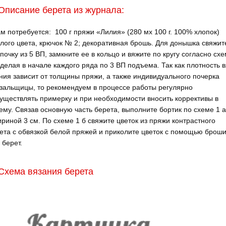
Описание берета из журнала:
м потребуется: 100 г пряжи «Лилия» (280 мх 100 г. 100% хло­пок)
лого цвета, крючок № 2; декоративная брошь. Для донышка свяжит
почку из 5 ВП, замкните ее в кольцо и вя­жите по кру­гу соглас­но сх
 делая в начале каждого ряда по 3 ВП подъема. Так как плотность в
ния зависит от толщины пря­жи, а также индивидуального почерка
зальщицы, то реко­мендуем в процессе работы ре­гулярно
уществлять примерку и при необходимости вносить коррек­тивы в
ему. Связав основную часть берета, выполните бортик по схеме 1 а
риной 3 см. По схеме 1 б свяжите цветок из пряжи контрастного
ета с обвязкой белой пряжей и приколите цветок с помощью брош
 берет.
Схема вязания берета