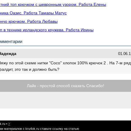
тний топ крючком с шевронным узором. Работа Елены
ника Оазис. Работа Тамары Матус
нчо крючком. Работа Любавы
п в технике ирландского кружева. Работа Ирины
омментарии
Надежда
01.06.1
Вяжу по этой схеме нитки "Сосо" хлопок 100% крючок 2 . На 7-м ряд
фалдит, это так и должно быть?
Лайк - простой способ сказать Спасибо!
k.ru
•
У
ии материалов с kru4ok.ru ставьте ссылку на статью