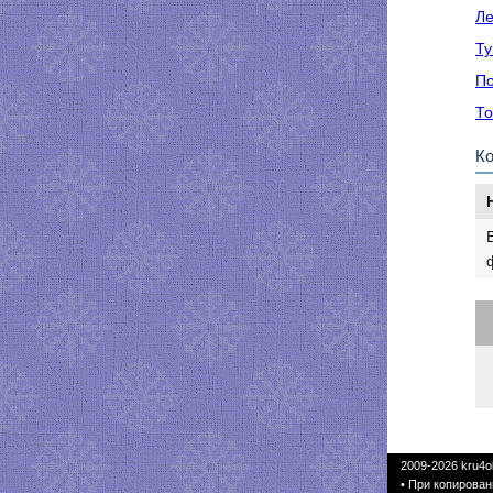
Ле
Ту
По
То
К
2009-2026
kru4o
• При копирован