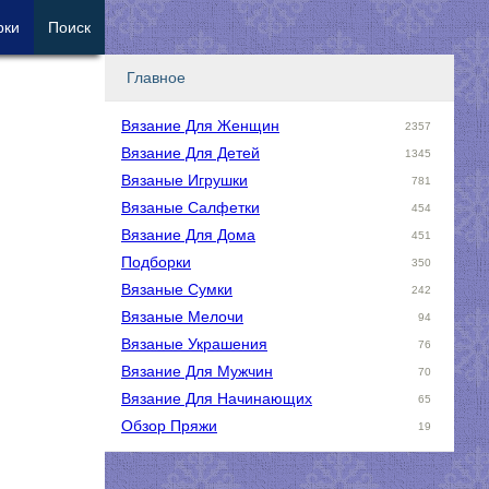
рки
Поиск
Главное
Вязание Для Женщин
2357
Вязание Для Детей
1345
Вязаные Игрушки
781
Вязаные Салфетки
454
Вязание Для Дома
451
Подборки
350
Вязаные Сумки
242
Вязаные Мелочи
94
Вязаные Украшения
76
Вязание Для Мужчин
70
Вязание Для Начинающих
65
Обзор Пряжи
19