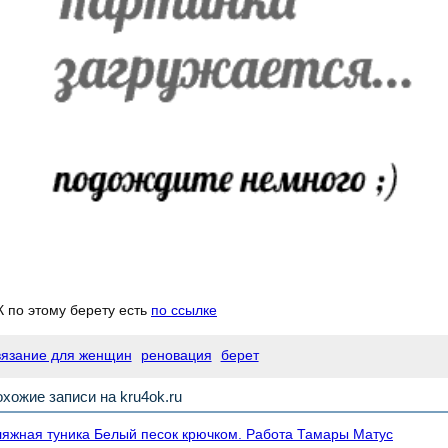
 по этому берету есть
по ссылке
вязание для женщин
реновация
берет
хожие записи на kru4ok.ru
яжная туника Белый песок крючком. Работа Тамары Матус