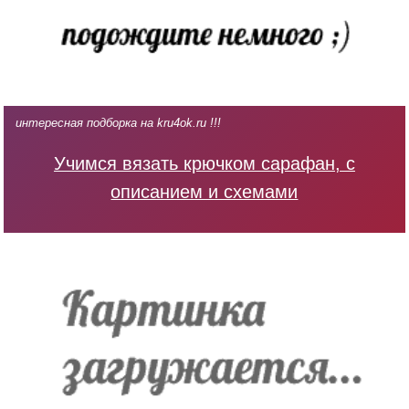
интересная подборка на kru4ok.ru !!!
Учимся вязать крючком сарафан, с
описанием и схемами