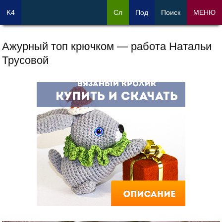
K4
Сл
Под
Поиск
МЕНЮ
Ажурный топ крючком — работа Натальи
Трусовой