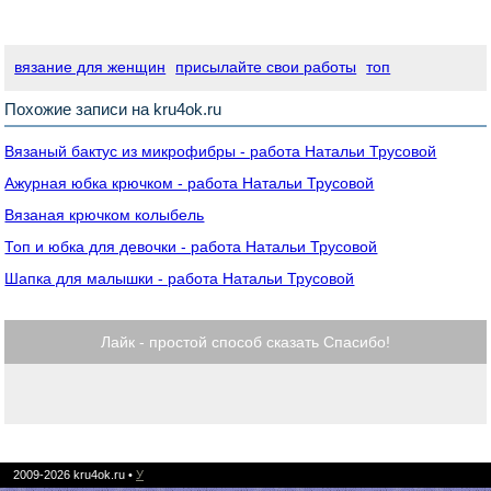
вязание для женщин
присылайте свои работы
топ
Похожие записи на kru4ok.ru
Вязаный бактус из микрофибры - работа Натальи Трусовой
Ажурная юбка крючком - работа Натальи Трусовой
Вязаная крючком колыбель
Топ и юбка для девочки - работа Натальи Трусовой
Шапка для малышки - работа Натальи Трусовой
Лайк - простой способ сказать Спасибо!
2009-2026
kru4ok.ru
•
У