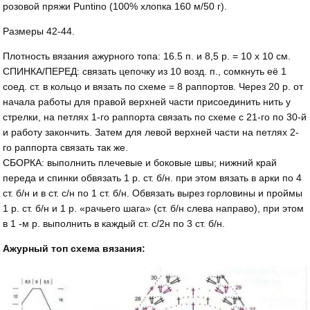
розовой пряжи Puntino (100% хлопка 160 м/50 г).
Размеры 42-44.
Плотность вязания ажурного топа: 16.5 п. и 8,5 р. = 10 х 10 см.
СПИНКА/ПЕРЕД: связать цепочку из 10 возд. п., сомкнуть её 1
соед. ст. в кольцо и вязать по схеме = 8 раппортов. Через 20 р. от
начала работы для правой верхней части присоединить нить у
стрелки, на петлях 1-го раппорта связать по схеме с 21-го по 30-й
и работу закончить. Затем для левой верхней части на петлях 2-
го раппорта связать так же.
СБОРКА: выполнить плечевые и боковые швы; нижний край
переда и спинки обвязать 1 р. ст. б/н. при этом вязать в арки по 4
ст. б/н и в ст. с/н по 1 ст. б/н. Обвязать вырез горловины и проймы
1 р. ст. б/н и 1 р. «рачьего шага» (ст. б/н слева направо), при этом
в 1 -м р. выполнить в каждый ст. с/2н по 3 ст. б/н.
Ажурный топ схема вязания: