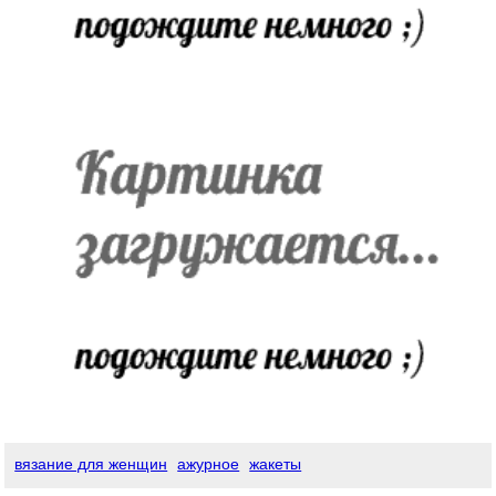
вязание для женщин
ажурное
жакеты