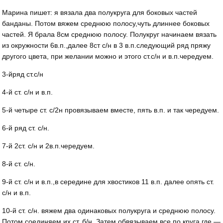
Марина пишет: я вязала два полукруга для боковых частей
банданы. Потом вяжем среднюю полосу,чуть длиннее боковых
частей. Я брала 8см среднюю полосу. Полукруг начинаем вязать
из окружности 6в.п.,далее 8ст с/н в 3 в.п.следующий ряд пряжу
другого цвета, при желании можно и этого ст.с/н и в.п.чередуем.
3-йряд ст.с/н
4-й ст. с/н и в.п.
5-й четыре ст. с/2н провязываем вместе, пять в.п. и так чередуем.
6-й ряд ст. с/н.
7-й 2ст. с/н и 2в.п.чередуем.
8-й ст. с/н.
9-й ст. с/н и в.п.,в середине для хвостиков 11 в.п. далее опять ст.
с/н и в.п.
10-й ст. с/н. вяжем два одинаковых полукруга и среднюю полосу.
Потом соединяем их ст. б/н. Затем обвязываем все по круга где —