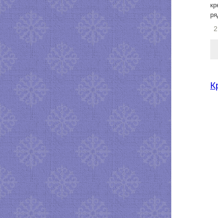
кр
ря
2
К