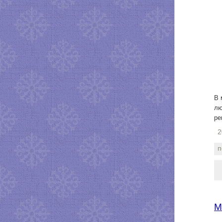
В 
лю
ре
2
п
М