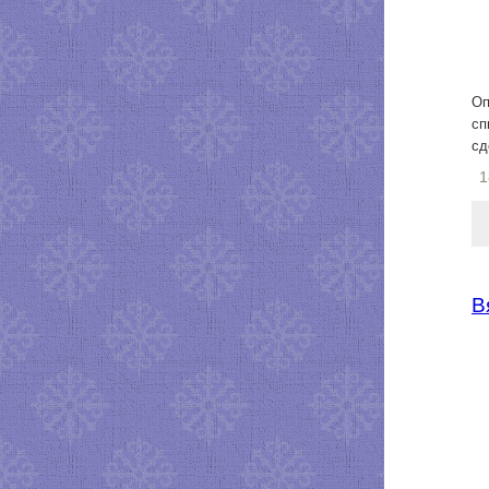
Оп
сп
сд
1
В