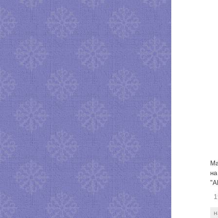
Ма
на
"A
1
н