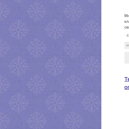
Мн
кл
св
4
н
Т
о