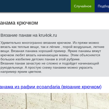
Сл
учайное
Под
бо
анама крючком
Вязание панам на kru4ok.ru
Удивительно многогранно вязание крючком. Из пряжи можно
вязать как теплые вещи, так и лёгкие , порой воздушные, летние
вещи. Вязаная панама хороший пример. Яркие панамы вяжут
крючком любят вязать начинающие мамы. Этим объясняется
большое изобилие детских панам в этой рубрике.
Вязание панам зачастую не сложно и подойдет начинающей
рукодельнице. А простую схему панамки можно украсить
например ярким цветком.
анама из рафии ecoandaria (вязание крючком)