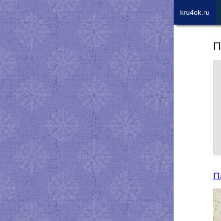
kru4ok.ru
П
П