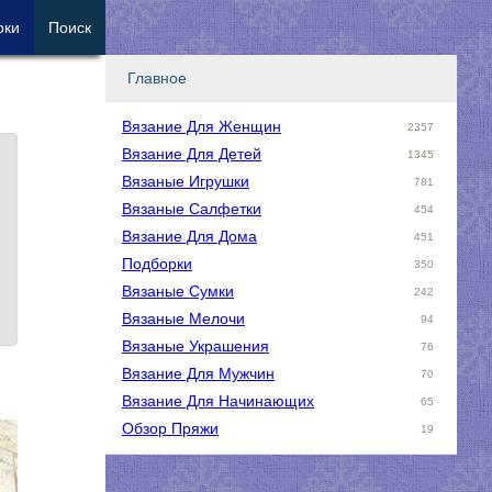
рки
Поиск
Главное
Вязание Для Женщин
2357
Вязание Для Детей
1345
Вязаные Игрушки
781
Вязаные Салфетки
454
Вязание Для Дома
451
Подборки
350
Вязаные Сумки
242
Вязаные Мелочи
94
Вязаные Украшения
76
Вязание Для Мужчин
70
Вязание Для Начинающих
65
Обзор Пряжи
19