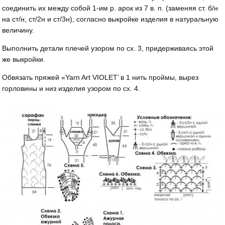
соединить их между собой 1-им р. арок из 7 в. п. (заменяя ст. б/н
на ст/н, ст/2н и ст/3н), согласно выкройке изделия в натуральную
величину.
Выполнить детали плечей узором по сх. 3, придерживаясь этой
же выкройки.
Обвязать пряжей «Yarn Art VIOLET’ в 1 нить проймы, вырез
горловины и низ изделия узором по сх. 4.