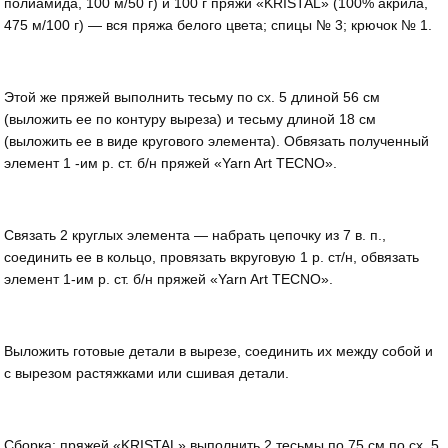
полиамида, 100 м/50 г) и 100 г пряжи «KRISTAL» (100% акрила,
475 м/100 г) — вся пряжа белого цвета; спицы № 3; крючок № 1.
Этой же пряжей выполнить тесьму по сх. 5 длиной 56 см
(выложить ее по контуру выреза) и тесьму длиной 18 см
(выложить ее в виде кругового элемента). Обвязать полученный
элемент 1 -им р. ст. б/н пряжей «Yarn Art TECNO».
Связать 2 круглых элемента — набрать цепочку из 7 в. п.,
соединить ее в кольцо, провязать вкруговую 1 р. ст/н, обвязать
элемент 1-им р. ст. б/н пряжей «Yarn Art TECNO».
Выложить готовые детали в вырезе, соединить их между собой и
с вырезом растяжками или сшивая детали.
Сборка: пряжей «KRISTAL» выполнить 2 тесьмы по 75 см по сх. 5.