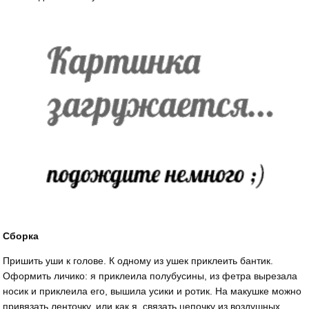
Сборка
Пришить уши к голове. К одному из ушек приклеить бантик.
Оформить личико: я приклеила полубусины, из фетра вырезала
носик и приклеила его, вышила усики и ротик. На макушке можно
привязать ленточку, или как я, связать цепочку из воздушных