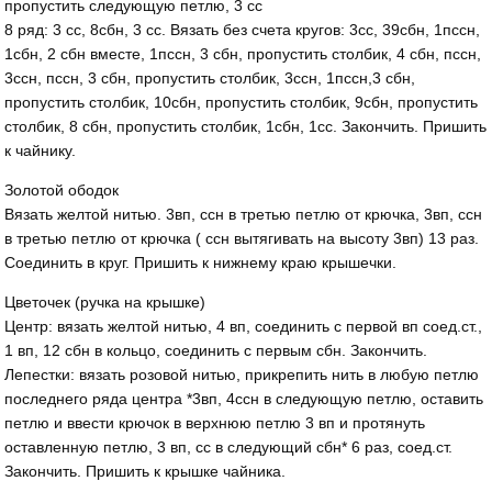
пропустить следующую петлю, 3 сс
8 ряд: 3 сс, 8сбн, 3 сс. Вязать без счета кругов: 3сс, 39сбн, 1пссн,
1сбн, 2 сбн вместе, 1пссн, 3 сбн, пропустить столбик, 4 сбн, пссн,
3ссн, пссн, 3 сбн, пропустить столбик, 3ссн, 1пссн,3 сбн,
пропустить столбик, 10сбн, пропустить столбик, 9сбн, пропустить
столбик, 8 сбн, пропустить столбик, 1сбн, 1сс. Закончить. Пришить
к чайнику.
Золотой ободок
Вязать желтой нитью. 3вп, ссн в третью петлю от крючка, 3вп, ссн
в третью петлю от крючка ( ссн вытягивать на высоту 3вп) 13 раз.
Соединить в круг. Пришить к нижнему краю крышечки.
Цветочек (ручка на крышке)
Центр: вязать желтой нитью, 4 вп, соединить с первой вп соед.ст.,
1 вп, 12 сбн в кольцо, соединить с первым сбн. Закончить.
Лепестки: вязать розовой нитью, прикрепить нить в любую петлю
последнего ряда центра *3вп, 4ссн в следующую петлю, оставить
петлю и ввести крючок в верхнюю петлю 3 вп и протянуть
оставленную петлю, 3 вп, сс в следующий сбн* 6 раз, соед.ст.
Закончить. Пришить к крышке чайника.