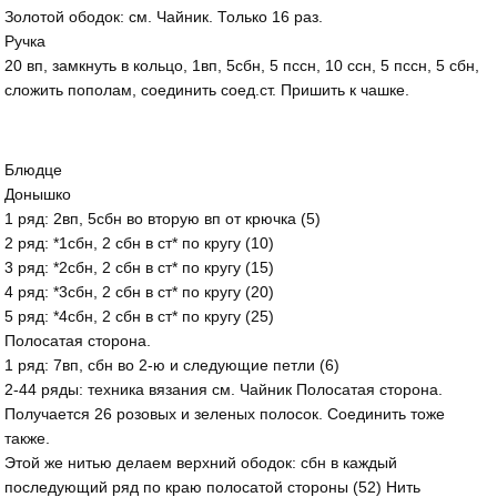
Золотой ободок: см. Чайник. Только 16 раз.
Ручка
20 вп, замкнуть в кольцо, 1вп, 5сбн, 5 пссн, 10 ссн, 5 пссн, 5 сбн,
сложить пополам, соединить соед.ст. Пришить к чашке.
Блюдце
Донышко
1 ряд: 2вп, 5сбн во вторую вп от крючка (5)
2 ряд: *1сбн, 2 сбн в ст* по кругу (10)
3 ряд: *2сбн, 2 сбн в ст* по кругу (15)
4 ряд: *3сбн, 2 сбн в ст* по кругу (20)
5 ряд: *4сбн, 2 сбн в ст* по кругу (25)
Полосатая сторона.
1 ряд: 7вп, сбн во 2-ю и следующие петли (6)
2-44 ряды: техника вязания см. Чайник Полосатая сторона.
Получается 26 розовых и зеленых полосок. Соединить тоже
также.
Этой же нитью делаем верхний ободок: сбн в каждый
последующий ряд по краю полосатой стороны (52) Нить