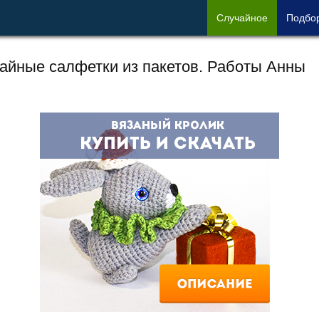
Сл
учайное
Под
бо
айные салфетки из пакетов. Работы Анны