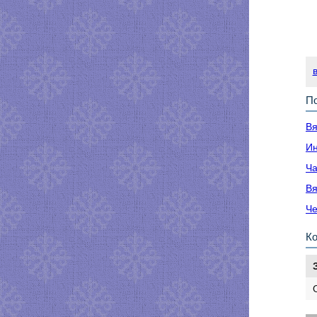
По
Вя
Ин
Ча
Вя
Че
К