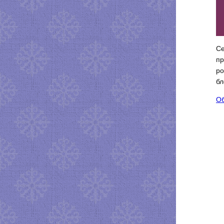
Се
пр
ро
бл
Об