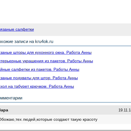
вязаные салфетки
хожие записи на kru4ok.ru
заные шторы для кухонного окна. Работа Анны
терьерные украшения из пакетов. Работы Анны
йные салфетки из пакетов. Работы Анны
заные подхваты для штор. Работа Анны
хол на табурет крючком. Работа Анны
омментарии
Зара
19.11.1
Обожаю,тех людей,которые создают такую красоту