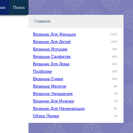
рки
Поиск
Главное
Вязание Для Женщин
2357
Вязание Для Детей
1345
Вязаные Игрушки
781
Вязаные Салфетки
454
Вязание Для Дома
451
Подборки
350
Вязаные Сумки
242
Вязаные Мелочи
94
Вязаные Украшения
76
Вязание Для Мужчин
70
Вязание Для Начинающих
65
Обзор Пряжи
19