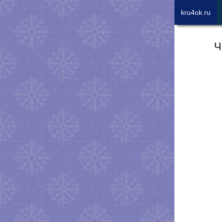
kru4ok.ru
Ч