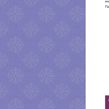
ин
Па