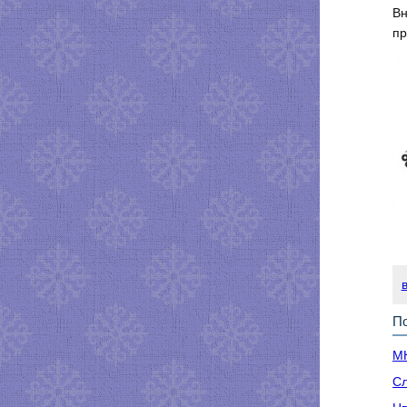
Вн
пр
По
МК
Сл