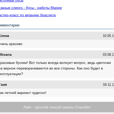
еточные бусы
заные слинго - бусы - работы Марии
стер-класс по вязанию браслета
омментарии
Елена
10.05.1
очень красиво
Oksana
03.08.1
Красивые бусики! Вот только всегда волнует вопрос, ведь цветочки
на верное переворачиваются во все стороны. Как оно будет в
эксплуатации?
Таня
04.11.1
как летний вариант чудесно!
Лайк - простой способ сказать Спасибо!