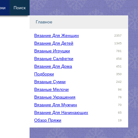
рки
Поиск
Главное
Вязание Для Женщин
2357
Вязание Для Детей
1345
Вязаные Игрушки
781
Вязаные Салфетки
454
Вязание Для Дома
451
Подборки
350
Вязаные Сумки
242
Вязаные Мелочи
94
Вязаные Украшения
76
Вязание Для Мужчин
70
Вязание Для Начинающих
65
Обзор Пряжи
19