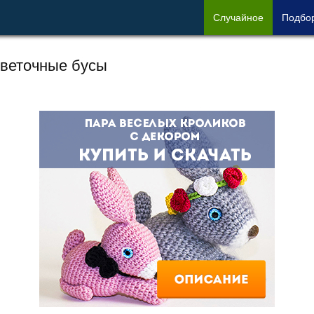
Сл
учайное
Под
бо
веточные бусы