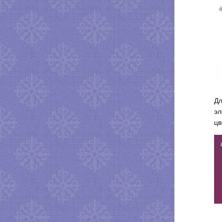
Дл
эл
цв