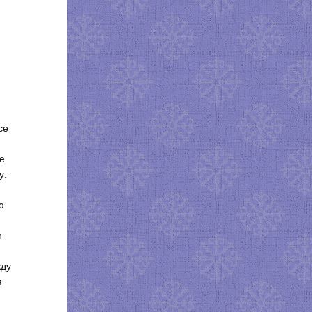
се
ме
у:
ю
и
жду
я