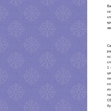
Ва
се
хл
кр
зв
Св
ра
ос
сл
1 
це
пе
со
из
та
СБ
бу