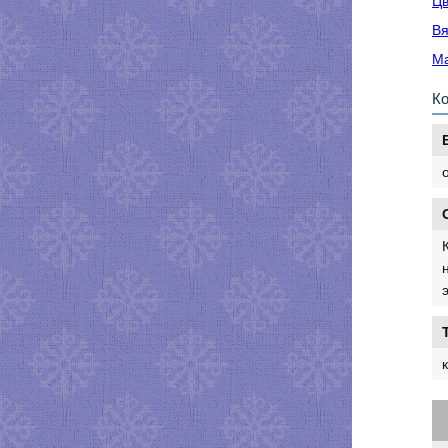
Цв
Вя
Ма
К