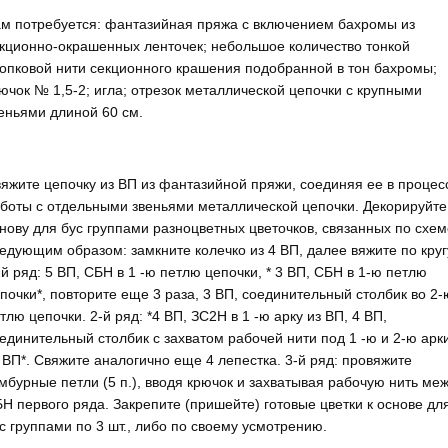
м потребуется: фантазийная пряжа с включением бахромы из
кционно-окрашенных ленточек; небольшое количество тонкой
опковой нити секционного крашения подобранной в тон бахромы;
ючок № 1,5-2; игла; отрезок металлической цепочки с крупными
еньями длиной 60 см.
яжите цепочку из ВП из фантазийной пряжи, соединяя ее в процес
боты с от­дельными звеньями метал­лической цепочки. Декори­руйте
нову для бус группами разноцветных цветочков, связанных по схе
едующим образом: замкните колечко из 4 ВП, далее вяжите по круг
-й ряд: 5 ВП, СБН в 1 -ю петлю цепочки, * 3 ВП, СБН в 1-ю петлю
почки*, повторите еще 3 раза, 3 ВП, соединительный столбик во 2-
тлю цепочки. 2-й ряд: *4 ВП, ЗС2Н в 1 -ю арку из ВП, 4 ВП,
единительный столбик с захватом рабочей нити под 1 -ю и 2-ю арк
 ВП*. Свяжите аналогично еще 4 лепестка. 3-й ряд: провяжите
мбурные петли (5 п.), вводя крючок и захватывая рабочую нить ме
Н первого ряда. Закрепите (пришейте) готовые цветки к основе дл
с группами по 3 шт., либо по своему усмотрению.