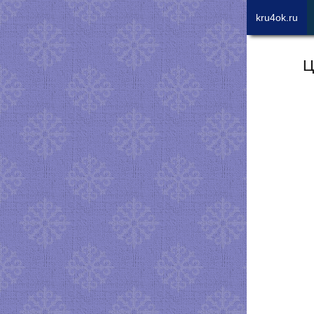
kru4ok.ru
Ц