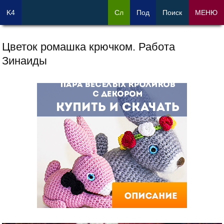
K4
Сл
Под
Поиск
МЕНЮ
Цветок ромашка крючком. Работа
Зинаиды