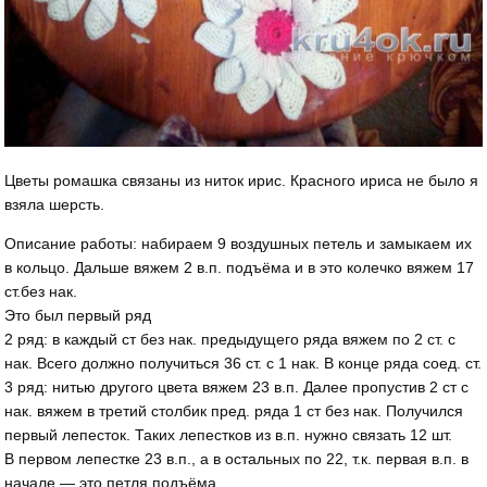
Цветы ромашка связаны из ниток ирис. Красного ириса не было я
взяла шерсть.
Описание работы: набираем 9 воздушных петель и замыкаем их
в кольцо. Дальше вяжем 2 в.п. подъёма и в это колечко вяжем 17
ст.без нак.
Это был первый ряд
2 ряд: в каждый ст без нак. предыдущего ряда вяжем по 2 ст. с
нак. Всего должно получиться 36 ст. с 1 нак. В конце ряда соед. ст.
3 ряд: нитью другого цвета вяжем 23 в.п. Далее пропустив 2 ст с
нак. вяжем в третий столбик пред. ряда 1 ст без нак. Получился
первый лепесток. Таких лепестков из в.п. нужно связать 12 шт.
В первом лепестке 23 в.п., а в остальных по 22, т.к. первая в.п. в
начале — это петля подъёма.