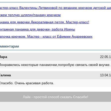
стер-класс Валентины Литвиновой по вязанию крючком детской ш
жем теплую шляпку/панаму крючком
нама для девочки Декоративная петля. Мастер-класс!
нтажная панамка для девочки- работа Ирины
почка крючком. Мастер - класс от Ефимии Андреевских
омментарии
Лара
22.05.1
Понравились некоторые панамочки,попробую связать своей внучке.
Галина
13.04.1
Спасибо. Очень красивая работа.
Лайк - простой способ сказать Спасибо!