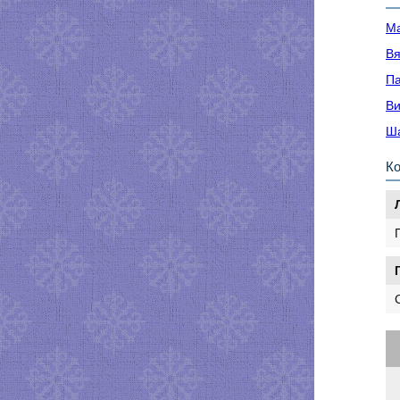
Ма
Вя
Па
Ви
Ша
К