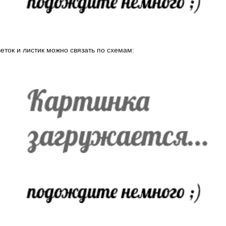
еток и листик можно связать по схемам: