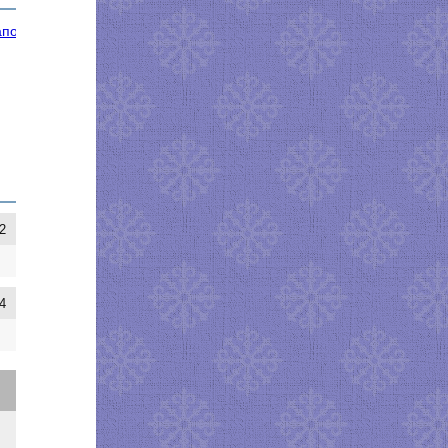
апочки–панамочки
2
4