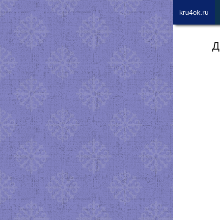
kru4ok.ru
Д