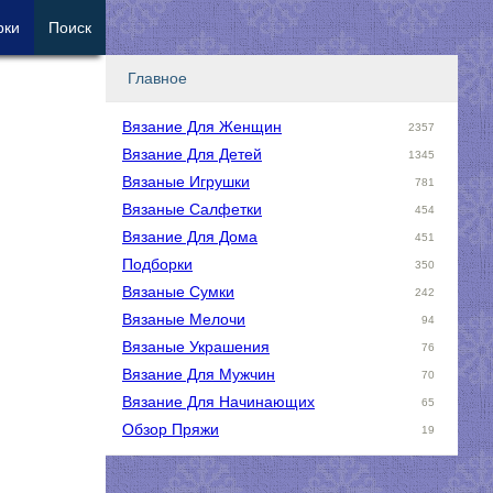
рки
Поиск
Главное
Вязание Для Женщин
2357
Вязание Для Детей
1345
Вязаные Игрушки
781
Вязаные Салфетки
454
Вязание Для Дома
451
Подборки
350
Вязаные Сумки
242
Вязаные Мелочи
94
Вязаные Украшения
76
Вязание Для Мужчин
70
Вязание Для Начинающих
65
Обзор Пряжи
19