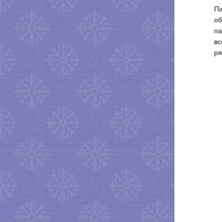
Па
об
па
вс
ря