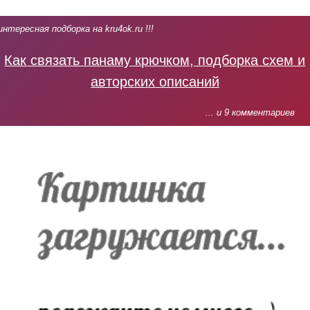
интересная подборка на kru4ok.ru !!!
Как связать панаму крючком, подборка схем и
авторских описаний
... и 9 комментариев