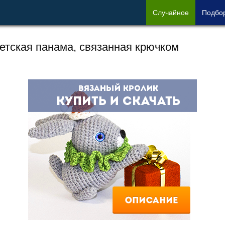
Сл
учайное
Под
бо
етская панама, связанная крючком