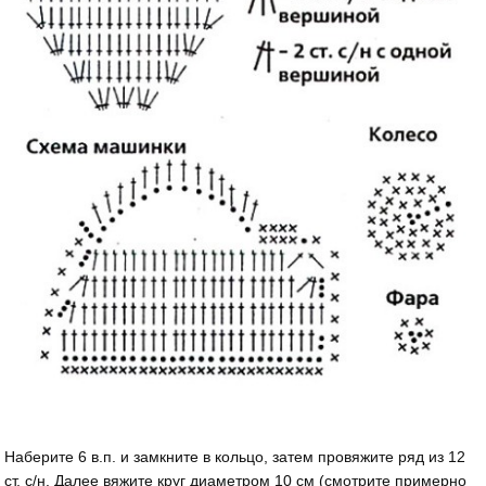
Наберите 6 в.п. и замкните в кольцо, затем провяжите ряд из 12
ст. с/н. Далее вяжите круг диаметром 10 см (смотрите примерно