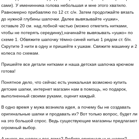
сами). У именинника голова небольшая и мне этого хватило.
Равномерно прибавляю по 12 ст. с/н. Затем продолжайте вязать
до нужной глубины шапочки. Далее вывязывайте «ушки»,
оставьте 20 см. над лобной частью (можно отметить нитками,
чтобы не потерять серединку),начинайте вывязывать «ушко» по
схеме 1. Обвяжите шапочку тёмно-синей нитью 1 рядом ст. б/н.
Скрутите 3 нити в одну и пришейте к ушкам. Свяжите машинку и 2
колеса по схемам.
Пришейте все детали нитками и наша детская шапочка крючком
готова!
Понятное дело, что сейчас есть уникальная возможно купить
детские шапки, интернет магазин нам в помощь, но подарок,
выполненный своими руками, оценит каждый.
В одно время у мужа возникла идея, а почему бы не создавать
оригинальные шапки и продавать их? Вот только вопрос, будет ли
на это большой спрос. Ведь существующие магазины предлагают
огромный выбор.
А много ли шапок у вас дома? Любите оригинальные шапки?