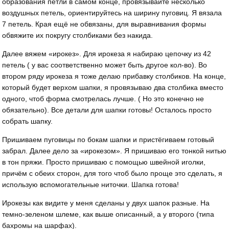
образования петли в самом конце, провязывайте несколько
воздушных петель, ориентируйтесь на ширину пуговиц. Я вязала
7 петель. Края ещё не обвязаны, для выравнивания формы
обвяжите их покругу столбиками без накида.
Далее вяжем «ирокез». Для ирокеза я набираю цепочку из 42
петель ( у вас соответственно может быть другое кол-во). Во
втором ряду ирокеза я тоже делаю прибавку столбиков. На конце,
который будет верхом шапки, я провязываю два столбика вместо
одного, чтоб форма смотрелась лучше. ( Но это конечно не
обязательно). Все детали для шапки готовы! Осталось просто
собрать шапку.
Пришиваем пуговицы по бокам шапки и пристёгиваем готовый
забрал. Далее дело за «ирокезом». Я пришиваю его тонкой нитью
в тон пряжи. Просто пришиваю с помощью швейной иголки,
причём с обеих сторон, для того чтоб было проще это сделать, я
использую вспомогательные ниточки. Шапка готова!
Ирокезы как видите у меня сделаны у двух шапок разные. На
темно-зеленом шлеме, как выше описанный, а у второго (типа
бахромы на шарфах).