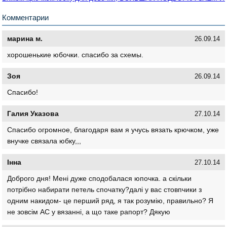
Комментарии
марина м.
26.09.14
хорошенькие юбочки. спасибо за схемы.
Зоя
26.09.14
Спасибо!
Галия Указова
27.10.14
Спасибо огромное, благодаря вам я учусь вязать крючком, уже
внучке связала юбку,,,
Інна
27.10.14
Доброго дня! Мені дуже сподобалася юпочка. а скільки
потрібно набирати петель спочатку?далі у вас стовпчики з
одним накидом- це перший ряд, я так розумію, правильно? Я
не зовсім АС у вязанні, а що таке рапорт? Дякую