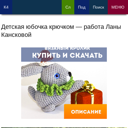
K4
Сл
Под
Поиск
МЕНЮ
Детская юбочка крючком — работа Ланы
Кансковой