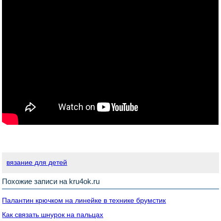
вязание для детей
Похожие записи на kru4ok.ru
Палантин крючком на линейке в технике брумстик
Как связать шнурок на пальцах