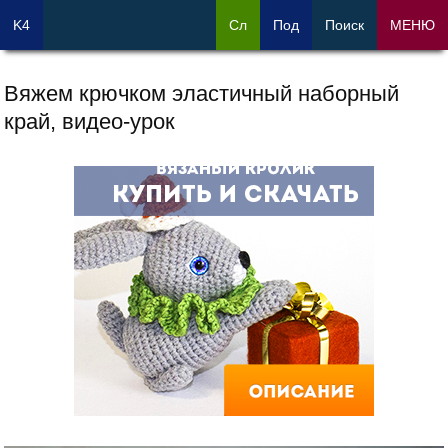
K4
Сл
Под
Поиск
МЕНЮ
Вяжем крючком эластичный наборный
край, видео-урок