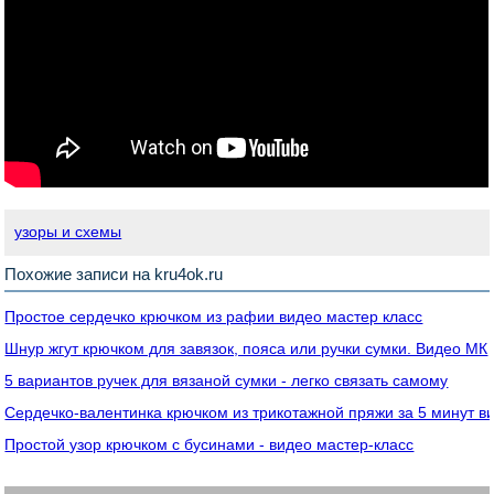
узоры и схемы
Похожие записи на kru4ok.ru
Простое сердечко крючком из рафии видео мастер класс
Шнур жгут крючком для завязок, пояса или ручки сумки. Видео МК
5 вариантов ручек для вязаной сумки - легко связать самому
Сердечко-валентинка крючком из трикотажной пряжи за 5 минут в
Простой узор крючком с бусинами - видео мастер-класс