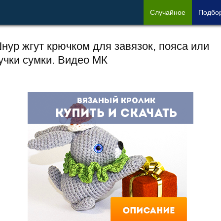
Сл
учайное
Под
бо
нур жгут крючком для завязок, пояса или
учки сумки. Видео МК