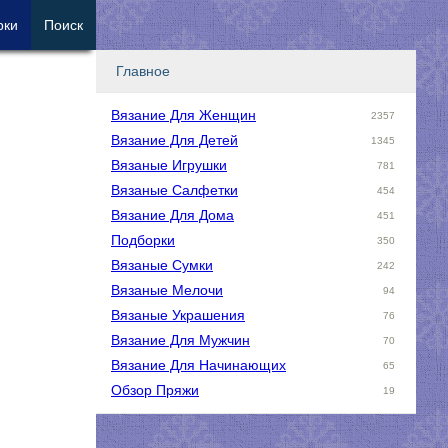
рки
Поиск
Главное
Вязание Для Женщин
2357
Вязание Для Детей
1345
Вязаные Игрушки
781
Вязаные Салфетки
454
Вязание Для Дома
451
Подборки
350
Вязаные Сумки
242
Вязаные Мелочи
94
Вязаные Украшения
76
Вязание Для Мужчин
70
Вязание Для Начинающих
65
Обзор Пряжи
19