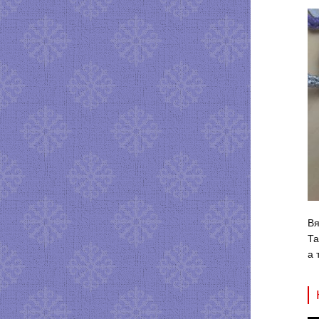
Вя
Та
а 