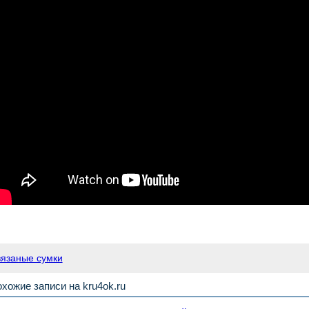
вязаные сумки
хожие записи на kru4ok.ru