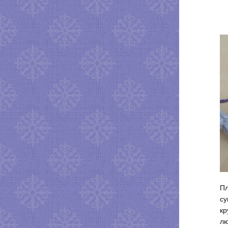
Пл
су
кр
лю