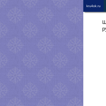
kru4ok.ru
Ш
р