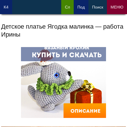
K4
Сл
Под
Поиск
МЕНЮ
Детское платье Ягодка малинка — работа
Ирины