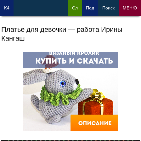
K4
Сл
Под
Поиск
МЕНЮ
Платье для девочки — работа Ирины
Кангаш