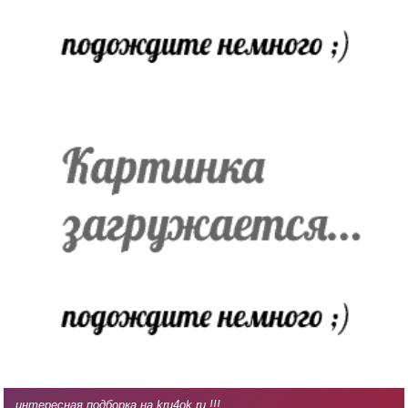
интересная подборка на kru4ok.ru !!!