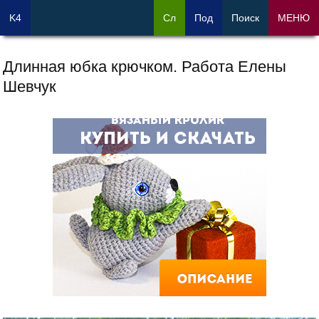
K4
Сл
Под
Поиск
МЕНЮ
Длинная юбка крючком. Работа Елены
Шевчук