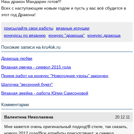
Наш дракон Мандарин готов!!!
Всех с наступающим новым годом и пусть у вас всё сбудется в
этот год Дракона!
присылайте свои работы
вязаные игрушки
конкурсы по вязанию
конкурс "дракоша"
конкурс дракоша
Похожие записи на kru4ok.ru
Дракоша любви
Вязаная овечка - символ 2015 года
Прием работ на конкурс "Новогодние узоры" закончен
Шапочка "весенний букет"
Вязаная змейка - работа Юлии Самсоновой
Комментарии
Валентина Николаевна
20.12.11
Мне кажется очень оригинальный подход!В стиле, так сказать,
нового 2012 года!Все атрибуты присутствуют: и символ