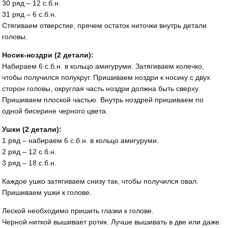
30 ряд – 12 с.б.н.
31 ряд – 6 с.б.н.
Стягиваем отверстие, прячем остаток ниточки внутрь детали
головы.
Носик-ноздри (2 детали):
Набираем 6 с.б.н. в кольцо амигуруми. Затягиваем колечко,
чтобы получился полукруг. Пришиваем ноздри к носику с двух
сторон головы, округлая часть ноздри должна быть сверху.
Пришиваем плоской частью. Внутрь ноздрей пришиваем по
одной бисерине черного цвета.
Ушки (2 детали):
1 ряд – набираем 6 с.б.н. в кольцо амигуруми.
2 ряд – 12 с.б.н.
3 ряд – 18 с.б.н.
Каждое ушко затягиваем снизу так, чтобы получился овал.
Пришиваем ушки к голове.
Леской необходимо пришить глазки к голове.
Черной ниткой вышивает ротик. Лучше вышивать в две или даже