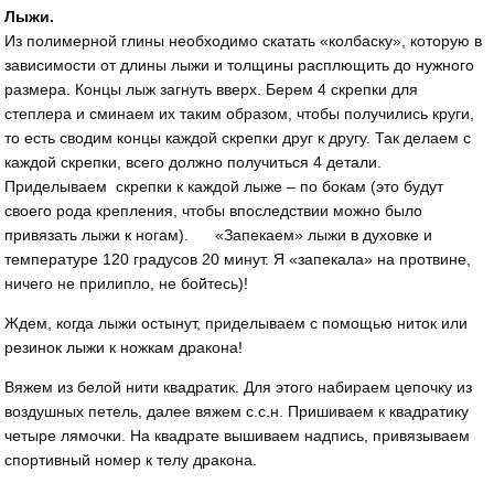
Лыжи.
Из полимерной глины необходимо скатать «колбаску», которую в
зависимости от длины лыжи и толщины расплющить до нужного
размера. Концы лыж загнуть вверх. Берем 4 скрепки для
степлера и сминаем их таким образом, чтобы получились круги,
то есть сводим концы каждой скрепки друг к другу. Так делаем с
каждой скрепки, всего должно получиться 4 детали.
Приделываем скрепки к каждой лыже – по бокам (это будут
своего рода крепления, чтобы впоследствии можно было
привязать лыжи к ногам). «Запекаем» лыжи в духовке и
температуре 120 градусов 20 минут. Я «запекала» на протвине,
ничего не прилипло, не бойтесь)!
Ждем, когда лыжи остынут, приделываем с помощью ниток или
резинок лыжи к ножкам дракона!
Вяжем из белой нити квадратик. Для этого набираем цепочку из
воздушных петель, далее вяжем с.с.н. Пришиваем к квадратику
четыре лямочки. На квадрате вышиваем надпись, привязываем
спортивный номер к телу дракона.