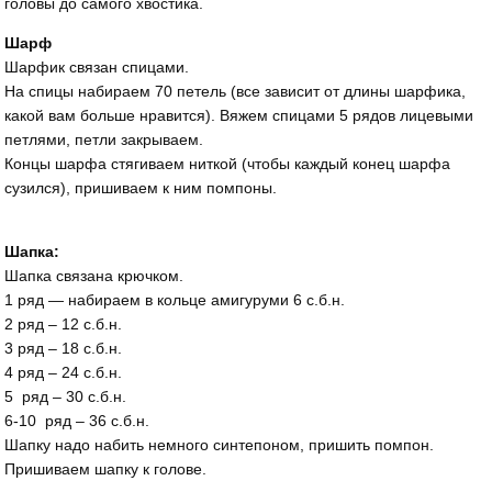
головы до самого хвостика.
Шарф
Шарфик связан спицами.
На спицы набираем 70 петель (все зависит от длины шарфика,
какой вам больше нравится). Вяжем спицами 5 рядов лицевыми
петлями, петли закрываем.
Концы шарфа стягиваем ниткой (чтобы каждый конец шарфа
сузился), пришиваем к ним помпоны.
Шапка:
Шапка связана крючком.
1 ряд — набираем в кольце амигуруми 6 с.б.н.
2 ряд – 12 с.б.н.
3 ряд – 18 с.б.н.
4 ряд – 24 с.б.н.
5 ряд – 30 с.б.н.
6-10 ряд – 36 с.б.н.
Шапку надо набить немного синтепоном, пришить помпон.
Пришиваем шапку к голове.