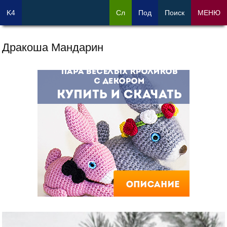
K4
Сл
Под
Поиск
МЕНЮ
Дракоша Мандарин