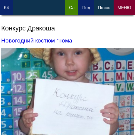
K4
Сл
Под
Поиск
МЕНЮ
Конкурс Дракоша
Новогодний костюм гнома