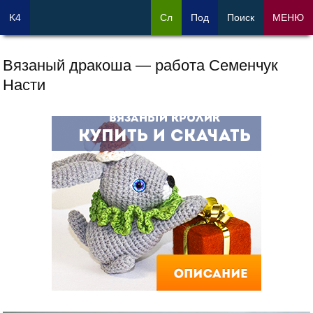
K4
Сл
Под
Поиск
МЕНЮ
Вязаный дракоша — работа Семенчук
Насти