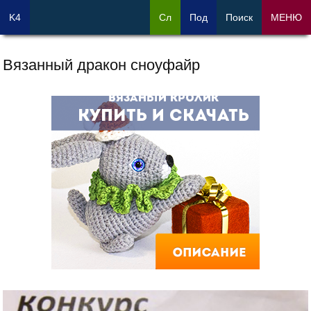
K4
Сл
Под
Поиск
МЕНЮ
Вязанный дракон сноуфайр