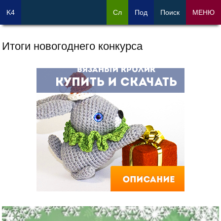
K4
Сл
Под
Поиск
МЕНЮ
Итоги новогоднего конкурса