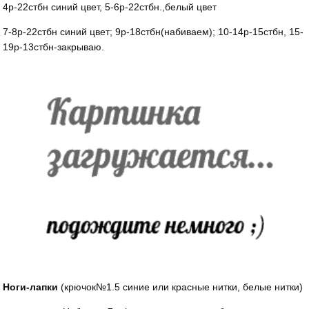
4р-22стбн синий цвет, 5-6р-22стбн.,белый цвет
7-8р-22стбн синий цвет; 9р-18стбн(набиваем); 10-14р-15стбн, 15-
19р-13стбн-закрываю.
Ноги-лапки
(крючок№1.5 синие или красные нитки, белые нитки)