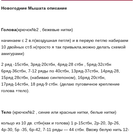
Новогодние Мышата описание
Голова
(крючок№2 , бежевые нитки)
начинаем с 2 в.п(воздушная петля) и в первую петлю набираем
10 двойных ст.б.н(просто я так привыкла,можно делать схемой
амигурами)
2 ряд -15стбн, 3ряд-20стбн, 4ряд-28 стбн , 5ряд-32стбн
6ряд-36стбн, 7-12 ряды по 40стбн, 13ряд-37стбн, 14ряд-28,
15ряд 28стбн, (набиваю синтепоном), 16ряд 20стбн,
17ряд-14стбн, 18 ряд-9 стбн. (делаю пуговичное крепление
голова +тело).
Тело
(крючок№2 , синие или красные нитки, белые нитки)
кольцо из 10 дв. стбн(как и голова) 1 р-15стбн, 2р-20, 3р-26,
4р-30, 5р -35, 6р-42, 7-11 ряды — 44 стбн. Ввожу белую нить 12-