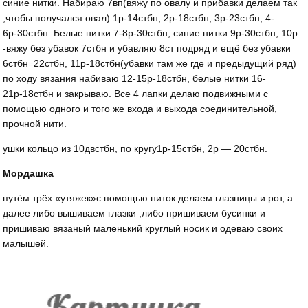
синие нитки. Набираю 7вп(вяжу по овалу и прибавки делаем так
,чтобы получался овал) 1р-14стбн; 2р-18стбн, 3р-23стбн, 4-
6р-30стбн. Белые нитки 7-8р-30стбн, синие нитки 9р-30стбн, 10р
-вяжу без убавок 7стбн и убавляю 8ст подряд и ещё без убавки
6стбн=22стбн, 11р-18стбн(убавки там же где и предыдущий ряд)
по ходу вязания набиваю 12-15р-18стбн, белые нитки 16-
21р-18стбн и закрываю. Все 4 лапки делаю подвижными с
помощью одного и того же входа и выхода соединительной,
прочной нити.
ушки кольцо из 10двстбн, по кругу1р-15стбн, 2р — 20стбн.
Мордашка
путём трёх «утяжек»с помощью ниток делаем глазницы и рот, а
далее либо вышиваем глазки ,либо пришиваем бусинки и
пришиваю вязаный маленький круглый носик и одеваю своих
малышей.