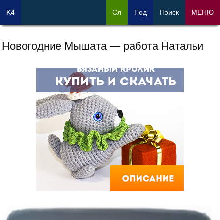
K4
Сл
Под
Поиск
МЕНЮ
Новогодние Мышата — работа Натальи