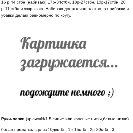
16 р 44 стбн (набиваю) 17р-34стбн, 18р-27стбн, 19р-17стбн, 20
р-11 стбн и закрываю. Набиваю достаточно плотно, а прибавки и
убавки делаю равномерно по кругу.
Руки-лапки
(крючок№1.5 синие или красные нитки,белые нитки)
белая пряжа-кольцо из 10двстбн, 1р-15стбн, 2р-20стбн, 3-